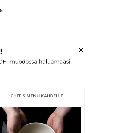
N
!
än PDF -muodossa haluamaasi
CHEF'S MENU KAHDELLE